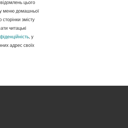
овідомлень цього
у меню домашньої
 сторінки змісту
ати читацькі
фіденційність
, у
нних адрес своїх