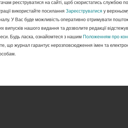
ачам реєструватися на сайті, щоб скористатись службою п
трації використайте посилання
Зареєструватися
у верхньом
рналу. У Вас буде можливість оперативно отримувати поштою
х випусків нашого видання та дозволите редакції відстежув
ереси. Будь ласка, ознайомтеся з нашим
Положенням про кон
 те, що журнал гарантує нерозповсюдження імен та електро
 особам.